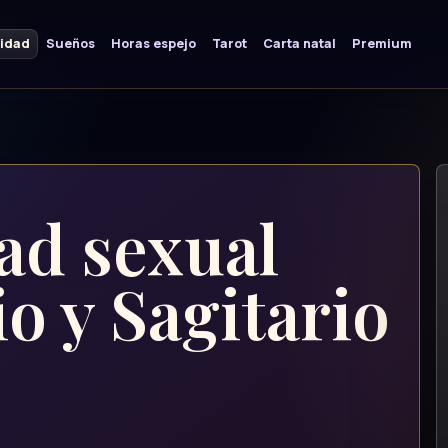
lidad
Sueños
Horas espejo
Tarot
Carta natal
Premium
ad sexual
io y Sagitario