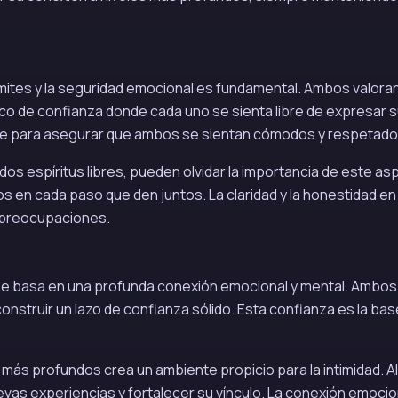
límites y la seguridad emocional es fundamental. Ambos valora
co de confianza donde cada uno se sienta libre de expresar 
ve para asegurar que ambos se sientan cómodos y respetado
dos espíritus libres, pueden olvidar la importancia de este as
s en cada paso que den juntos. La claridad y la honestidad en 
n preocupaciones.
co; se basa en una profunda conexión emocional y mental. Ambos
 construir un lazo de confianza sólido. Esta confianza es la bas
ás profundos crea un ambiente propicio para la intimidad. Al
evas experiencias y fortalecer su vínculo. La conexión emocio