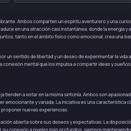
 vibrante. Ambos comparten un espíritu aventurero y una curio
raduce en una atracción casi instantánea, donde la energía y e
juntos, tanto en el ámbito físico como emocional, crea una b
por un sentido de libertad y un deseo de experimentar la vida a
una conexión mental que los impulsa a compartir ideas y sueños,
eja tienden a estar en la misma sintonía. Ambos son apasionad
r emocionante y variada. La iniciativa es una característica c
 o proponer nuevas experiencias.
ción abierta sobre sus deseos y expectativas. La disposició
evar su conexión a niveles más profundos, siempre manteniendo