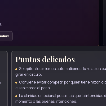
a.
emium
Puntos delicados
Si repiten los mismos automatismos, la relacion p
girar en circulo.
y
Conviene evitar competir por quien tiene razon o 
quien marca el paso.
La claridad emocional pesa mas que la intensidad d
momento o las buenas intenciones.