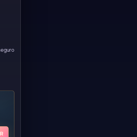
seguro
UR