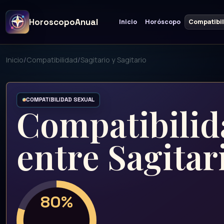
HoroscopoAnual
Inicio
Horóscopo
Compatibi
Inicio
/
Compatibilidad
/
Sagitario y Sagitario
COMPATIBILIDAD SEXUAL
Compatibilid
entre Sagitar
80%