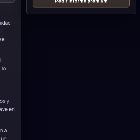
Pedir informe premium
sidad
l
ase
l
 lo
os y
lave en
n a
 un