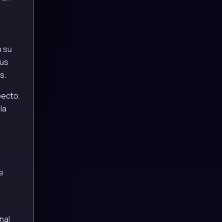
n su
sus
s.
pecto,
la
e
nal