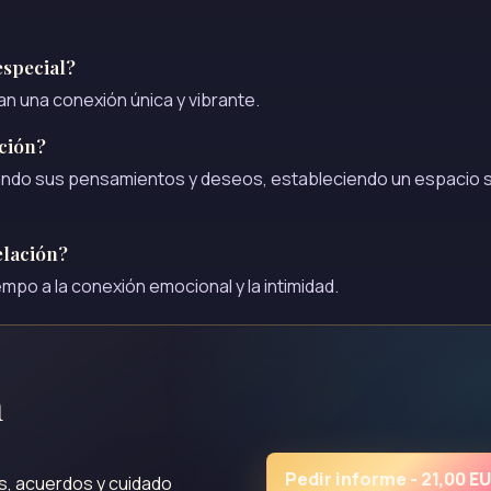
especial?
an una conexión única y vibrante.
ción?
ndo sus pensamientos y deseos, estableciendo un espacio 
elación?
empo a la conexión emocional y la intimidad.
n
Pedir informe - 21,00 E
os, acuerdos y cuidado