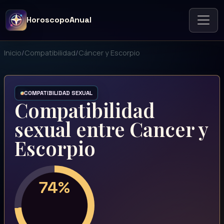
HoroscopoAnual
Inicio
/
Compatibilidad
/
Cáncer y Escorpio
COMPATIBILIDAD SEXUAL
Compatibilidad
sexual entre Cancer y
Escorpio
74%