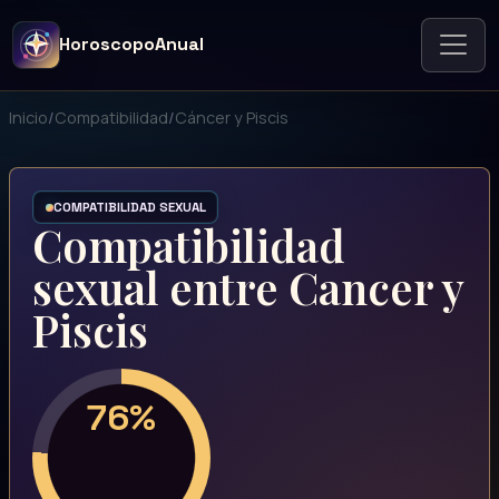
HoroscopoAnual
Inicio
/
Compatibilidad
/
Cáncer y Piscis
COMPATIBILIDAD SEXUAL
Compatibilidad
sexual entre Cancer y
Piscis
76%