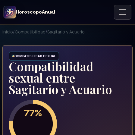
HoroscopoAnual
Inicio
/
Compatibilidad
/
Sagitario y Acuario
COMPATIBILIDAD SEXUAL
Compatibilidad
sexual entre
Sagitario y Acuario
77%