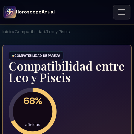
HoroscopoAnual
Inicio
/
Compatibilidad
/
Leo y Piscis
COMPATIBILIDAD DE PAREJA
Compatibilidad entre
Leo y Piscis
68%
afinidad