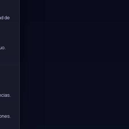
ad de
uo.
ncias.
ones.