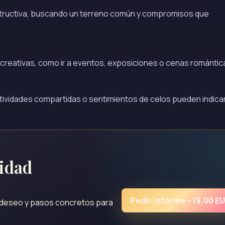
tructiva, buscando un terreno común y compromisos que
 y creativas, como ir a eventos, exposiciones o cenas romántic
tividades compartidas o sentimientos de celos pueden indica
lidad
Pedir informe - 19,00 E
, deseo y pasos concretos para