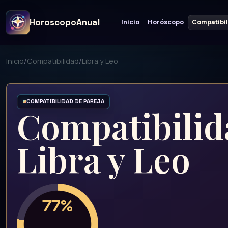
HoroscopoAnual
Inicio
Horóscopo
Compatibi
Inicio
/
Compatibilidad
/
Libra y Leo
COMPATIBILIDAD DE PAREJA
Compatibilid
Libra y Leo
77%