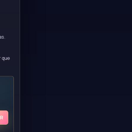
as.
r que
UR