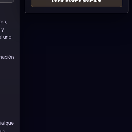
Pedir informe premium
bra,
 y
el uno
inación
ial que
bos