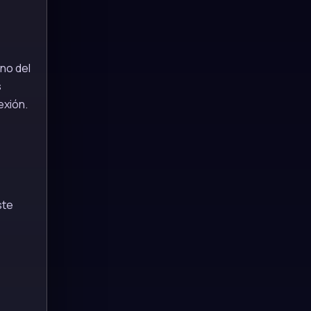
no del
s
exión.
ste