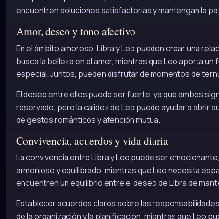
encuentren soluciones satisfactorias y mantengan la paz
Amor, deseo y tono afectivo
En el ámbito amoroso, Libra y Leo pueden crear una relac
busca la belleza en el amor, mientras que Leo aporta un 
especial. Juntos, pueden disfrutar de momentos de ternu
El deseo entre ellos puede ser fuerte, ya que ambos sig
reservado, pero la calidez de Leo puede ayudar a abrir s
de gestos románticos y atención mutua.
Convivencia, acuerdos y vida diaria
La convivencia entre Libra y Leo puede ser emocionante,
armonioso y equilibrado, mientras que Leo necesita espaci
encuentren un equilibrio entre el deseo de Libra de mant
Establecer acuerdos claros sobre las responsabilidades 
de la organización y la planificación, mientras que Leo pu