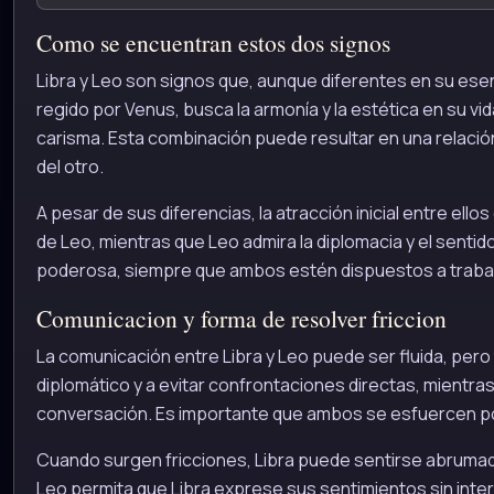
Como se encuentran estos dos signos
Libra y Leo son signos que, aunque diferentes en su e
regido por Venus, busca la armonía y la estética en su vida
carisma. Esta combinación puede resultar en una relació
del otro.
A pesar de sus diferencias, la atracción inicial entre ello
de Leo, mientras que Leo admira la diplomacia y el sentid
poderosa, siempre que ambos estén dispuestos a trabaja
Comunicacion y forma de resolver friccion
La comunicación entre Libra y Leo puede ser fluida, per
diplomático y a evitar confrontaciones directas, mientra
conversación. Es importante que ambos se esfuercen por
Cuando surgen fricciones, Libra puede sentirse abrumado 
Leo permita que Libra exprese sus sentimientos sin inte