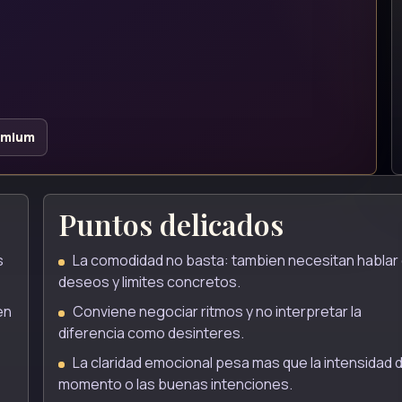
emium
Puntos delicados
s
La comodidad no basta: tambien necesitan hablar
deseos y limites concretos.
en
Conviene negociar ritmos y no interpretar la
diferencia como desinteres.
La claridad emocional pesa mas que la intensidad d
momento o las buenas intenciones.