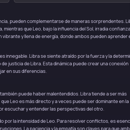
sencia, pueden complementarse de maneras sorprendentes. Li
, mientras que Leo, bajo la influencia del Sol, irradia confianza
n vibrante y llena de energía, donde ambos pueden aprender 
s es innegable. Libra se siente atraído por la fuerza y la determ
o de justicia de Libra. Esta dinámica puede crear una conexión
r en sus diferencias.
o también puede haber malentendidos. Libra tiende a ser más
s que Leo es más directo y a veces puede ser dominante en la
 escuchar y entender las perspectivas del otro.
por la intensidad de Leo. Para resolver conflictos, es esenc
rrupciones. La paciencia y la empatía son claves para que am