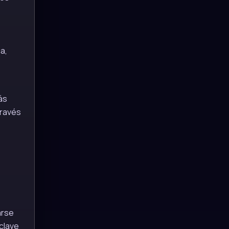
a,
ás
través
arse
 clave