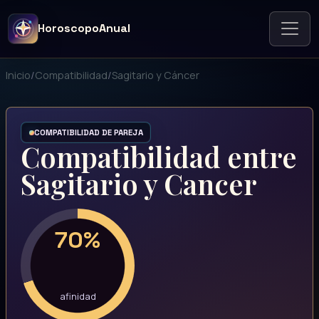
HoroscopoAnual
Inicio
/
Compatibilidad
/
Sagitario y Cáncer
COMPATIBILIDAD DE PAREJA
Compatibilidad entre
Sagitario y Cancer
70%
afinidad