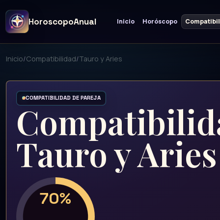
HoroscopoAnual
Inicio
Horóscopo
Compatibi
Inicio
/
Compatibilidad
/
Tauro y Aries
COMPATIBILIDAD DE PAREJA
Compatibilid
Tauro y Aries
70%