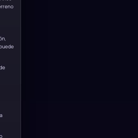
erreno
ón,
 puede
 de
 a
ro