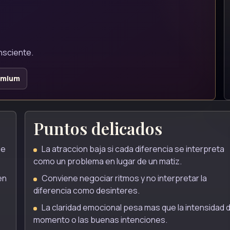
nsciente.
emium
Puntos delicados
ue
La atraccion baja si cada diferencia se interpreta
como un problema en lugar de un matiz.
en
Conviene negociar ritmos y no interpretar la
diferencia como desinteres.
La claridad emocional pesa mas que la intensidad d
momento o las buenas intenciones.