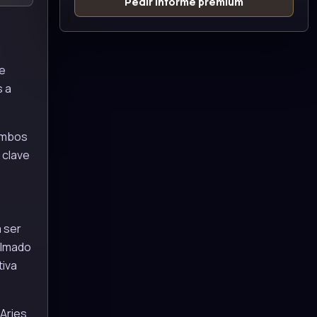
Pedir informe premium
ae
s a
 ambos
 clave
 ser
almado
tiva
Aries