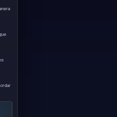
anera
 que
os
cordar