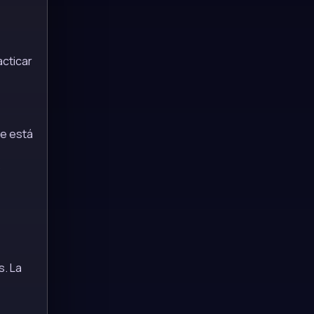
cticar
ve está
s. La