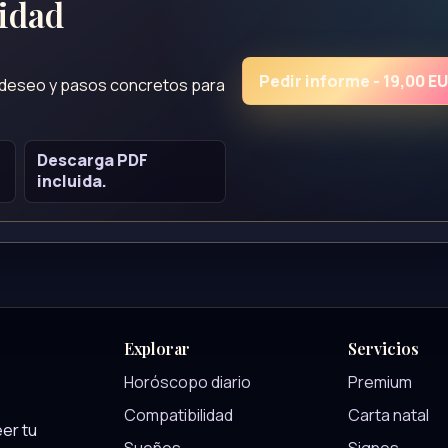
lidad
Pedir informe - 19,00 E
, deseo y pasos concretos para
Descarga PDF
incluida.
Explorar
Servicios
Horóscopo diario
Premium
Compatibilidad
Carta natal
er tu