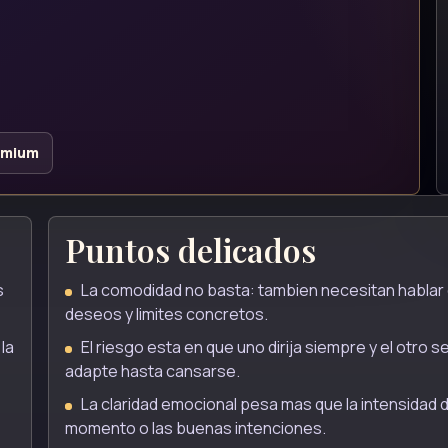
emium
Puntos delicados
s
La comodidad no basta: tambien necesitan hablar
deseos y limites concretos.
la
El riesgo esta en que uno dirija siempre y el otro s
adapte hasta cansarse.
La claridad emocional pesa mas que la intensidad d
momento o las buenas intenciones.