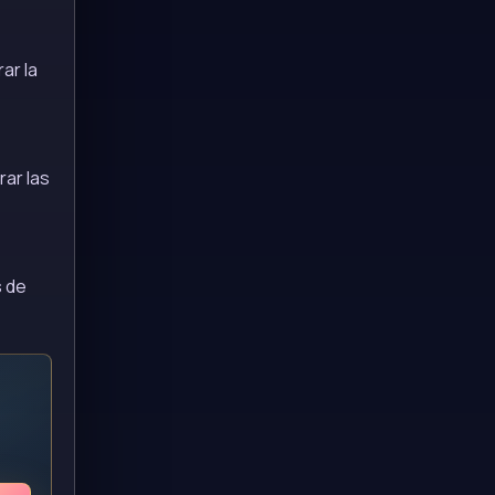
ar la
rar las
s de