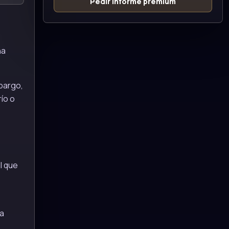
Pedir informe premium
na
mbargo,
ío o
l que
ha