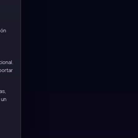
ión
ional.
portar
as,
 un