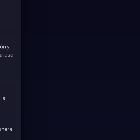
ión y
alioso
 la
anera