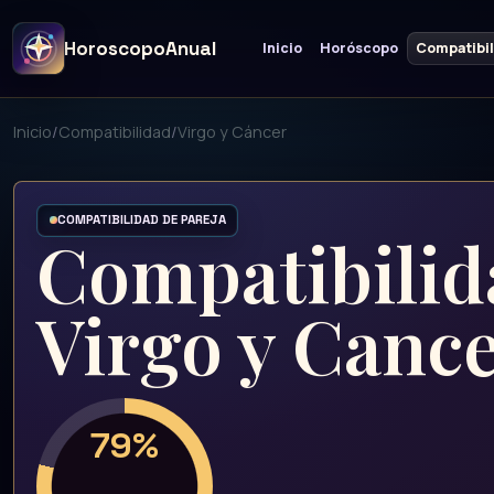
HoroscopoAnual
Inicio
Horóscopo
Compatibi
Inicio
/
Compatibilidad
/
Virgo y Cáncer
COMPATIBILIDAD DE PAREJA
Compatibilid
Virgo y Canc
79%