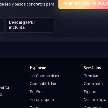
Pedir informe - 19,00 E
, deseo y pasos concretos para
Descarga PDF
incluida.
Explorar
Servicios
Horóscopo diario
Premium
Compatibilidad
Carta natal
er tu
Sueños
Signos
d.
Horas espejo
Numerología
Tarot
Contacto