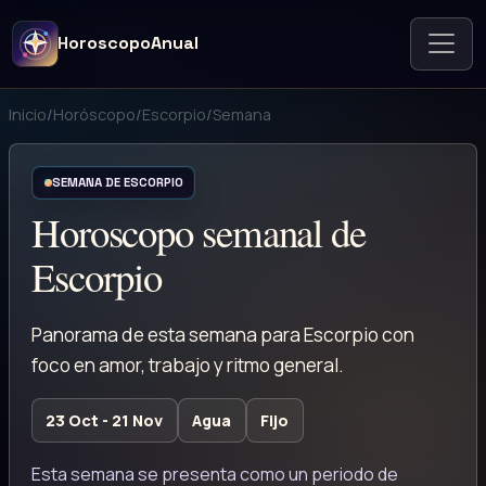
HoroscopoAnual
Inicio
/
Horóscopo
/
Escorpio
/
Semana
SEMANA DE ESCORPIO
Horoscopo semanal de
Escorpio
Panorama de esta semana para Escorpio con
foco en amor, trabajo y ritmo general.
23 Oct - 21 Nov
Agua
Fijo
Esta semana se presenta como un periodo de