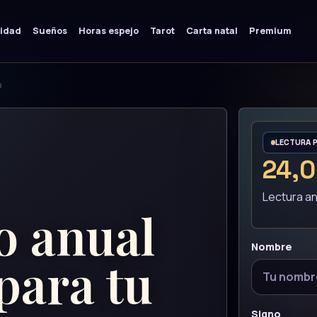
lidad
Sueños
Horas espejo
Tarot
Carta natal
Premium
o
LECTURA 
24,0
Lectura an
o anual
Nombre
ara tu
Signo