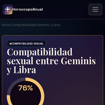
HoroscopoAnual
Inicio
/
Compatibilidad
/
Géminis y Libra
COMPATIBILIDAD SEXUAL
Compatibilidad
sexual entre Geminis
y Libra
76%