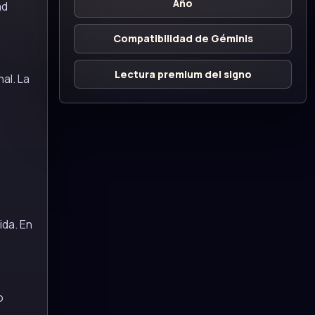
Año
ad
Compatibilidad de Géminis
Lectura premium del signo
al. La
ida. En
o