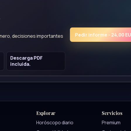
u
Pedir informe - 24,00 E
dinero, decisiones importantes
Descarga PDF
incluida.
Explorar
Servicios
Horóscopo diario
Premium