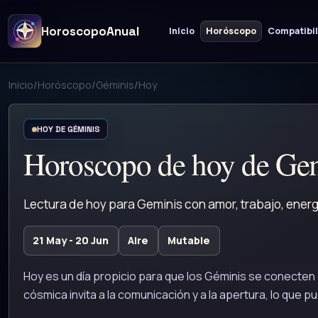
HoroscopoAnual
Inicio
Horóscopo
Compatibi
Inicio
/
Horóscopo
/
Géminis
/
Hoy
HOY DE GÉMINIS
Horoscopo de hoy de Ge
Lectura de hoy para Geminis con amor, trabajo, energ
21 May - 20 Jun
Aire
Mutable
Hoy es un día propicio para que los Géminis se conecten
cósmica invita a la comunicación y a la apertura, lo que