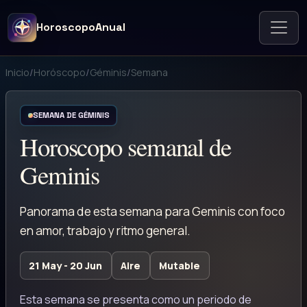
HoroscopoAnual
Inicio
/
Horóscopo
/
Géminis
/
Semana
SEMANA DE GÉMINIS
Horoscopo semanal de
Geminis
Panorama de esta semana para Geminis con foco
en amor, trabajo y ritmo general.
21 May - 20 Jun
Aire
Mutable
Esta semana se presenta como un periodo de