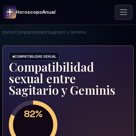
HoroscopoAnual
Inicio
/
Compatibilidad
/
Sagitario y Géminis
COMPATIBILIDAD SEXUAL
Compatibilidad
sexual entre
Sagitario y Geminis
82%