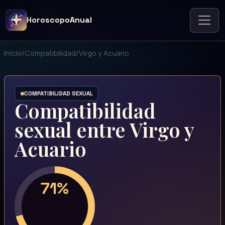
HoroscopoAnual
Inicio
/
Compatibilidad
/
Virgo y Acuario
COMPATIBILIDAD SEXUAL
Compatibilidad
sexual entre Virgo y
Acuario
71%