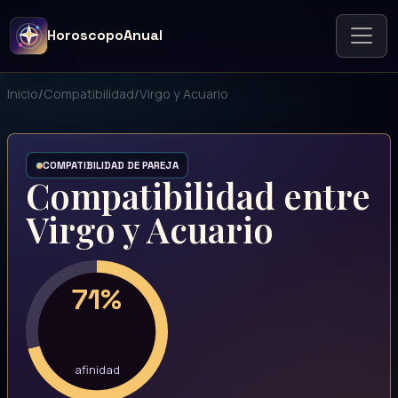
HoroscopoAnual
Inicio
/
Compatibilidad
/
Virgo y Acuario
COMPATIBILIDAD DE PAREJA
Compatibilidad entre
Virgo y Acuario
71%
afinidad