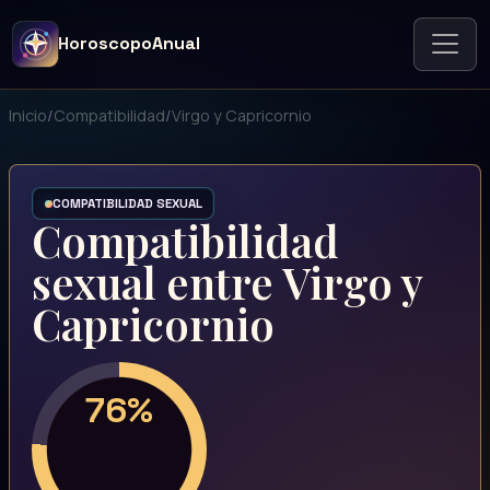
HoroscopoAnual
Inicio
/
Compatibilidad
/
Virgo y Capricornio
COMPATIBILIDAD SEXUAL
Compatibilidad
sexual entre Virgo y
Capricornio
76%