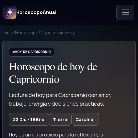
HoroscopoAnual
Inicio
/
Horóscopo
/
Capricornio
/
Hoy
HOY DE CAPRICORNIO
Horoscopo de hoy de
Capricornio
Lectura de hoy para Capricornio con amor,
trabajo, energia y decisiones practicas.
22 Dic - 19 Ene
Tierra
Cardinal
Hoy es un día propicio para la reflexión y la