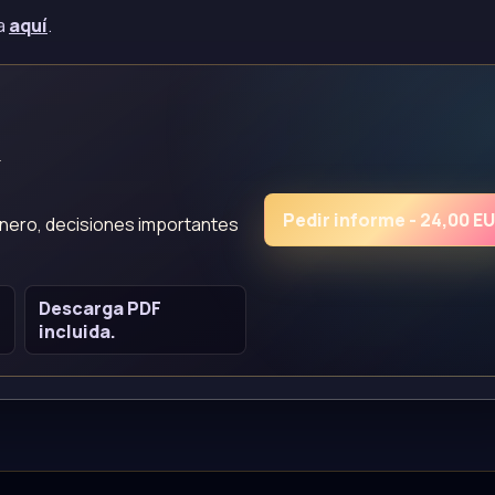
ta
aquí
.
u
Pedir informe - 24,00 E
dinero, decisiones importantes
Descarga PDF
incluida.