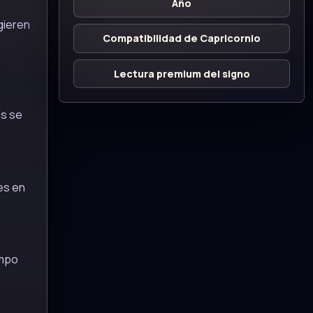
Año
gieren
Compatibilidad de Capricornio
Lectura premium del signo
es se
es en
empo