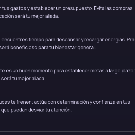
r tus gastos y establecer un presupuesto. Evita las compras
cación será tu mejor aliada.
e encuentres tiempo para descansar y recargar energías. Pra
 será beneficioso para tu bienestar general.
Este es un buen momento para establecer metas a largo plazo 
a será tu mejor aliada.
s dudas te frenen; actúa con determinación y confianza en tus
 que puedan desviar tu atención.