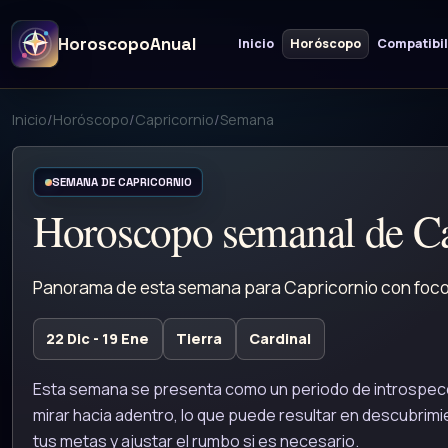
HoroscopoAnual
Inicio
Horóscopo
Compatibi
Inicio
/
Horóscopo
/
Capricornio
/
Semana
SEMANA DE CAPRICORNIO
Horoscopo semanal de Ca
Panorama de esta semana para Capricornio con foco e
22 Dic - 19 Ene
Tierra
Cardinal
Esta semana se presenta como un periodo de introspecció
mirar hacia adentro, lo que puede resultar en descubrim
tus metas y ajustar el rumbo si es necesario.