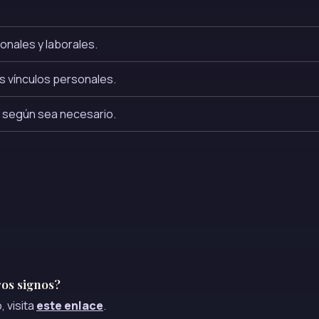
onales y laborales.
s vínculos personales.
es según sea necesario.
ros signos?
 visita
este enlace
.