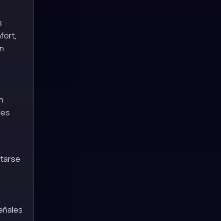
s
fort,
un
n
des
ptarse
señales