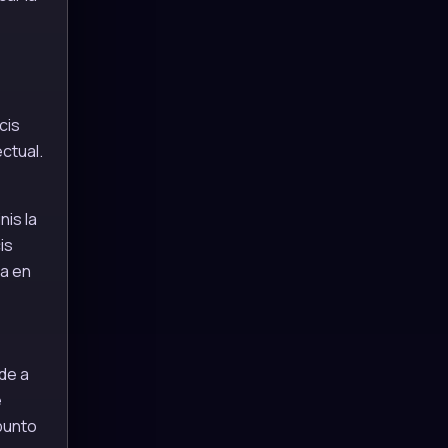
cis
ctual.
is la
is
ía en
de a
e
 punto