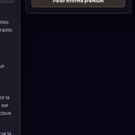
Pedir informe premium
ntes
traste,
 un
or la
a ser
clave
car la