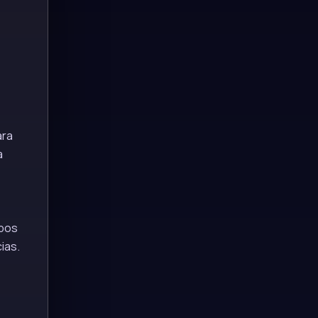
ara
a
mbos
ias.