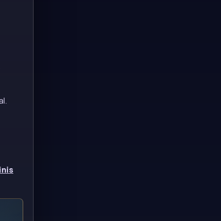
.
l.
nis