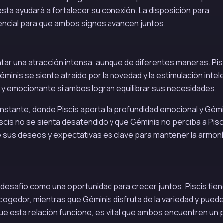
sta ayudará a fortalecer su conexión. La disposición para
ncial para que ambos signos avancen juntos.
ntar una atracción intensa, aunque de diferentes maneras. Pis
nis se siente atraído por la novedad y la estimulación intele
 y emocionante si ambos logran equilibrar sus necesidades.
nstante, donde Piscis aporta la profundidad emocional y Gémin
iscis no se sienta desatendido y que Géminis no perciba a Pisc
 sus deseos y expectativas es clave para mantener la armon
 desafío como una oportunidad para crecer juntos. Piscis tien
ogedor, mientras que Géminis disfruta de la variedad y pued
que esta relación funcione, es vital que ambos encuentren un