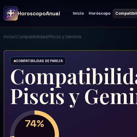
HoroscopoAnual
Inicio
Horóscopo
Compatibi
Inicio
/
Compatibilidad
/
Piscis y Géminis
COMPATIBILIDAD DE PAREJA
Compatibilid
Piscis y Gemi
74%