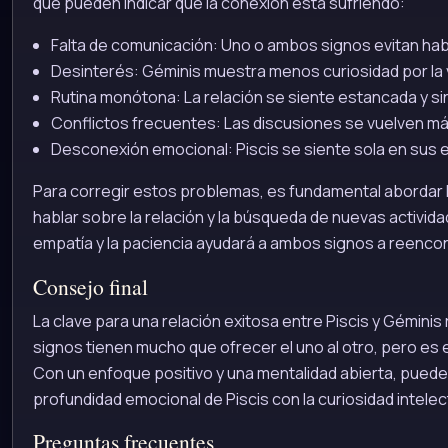
que pueden indicar que la conexión está sufriendo:
Falta de comunicación: Uno o ambos signos evitan hab
Desinterés: Géminis muestra menos curiosidad por la v
Rutina monótona: La relación se siente estancada y si
Conflictos frecuentes: Las discusiones se vuelven m
Desconexión emocional: Piscis se siente sola en sus
Para corregir estos problemas, es fundamental abordar 
hablar sobre la relación y la búsqueda de nuevas activida
empatía y la paciencia ayudará a ambos signos a reencon
Consejo final
La clave para una relación exitosa entre Piscis y Géminis
signos tienen mucho que ofrecer el uno al otro, pero es 
Con un enfoque positivo y una mentalidad abierta, pueden 
profundidad emocional de Piscis con la curiosidad intelec
Preguntas frecuentes