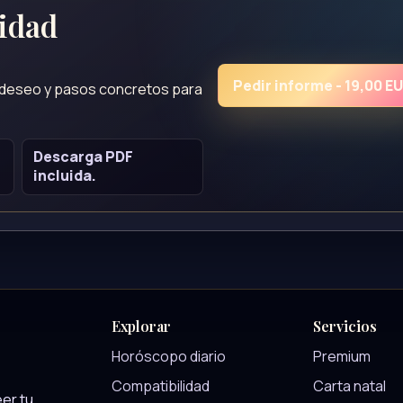
lidad
Pedir informe - 19,00 E
, deseo y pasos concretos para
Descarga PDF
incluida.
Explorar
Servicios
Horóscopo diario
Premium
Compatibilidad
Carta natal
er tu