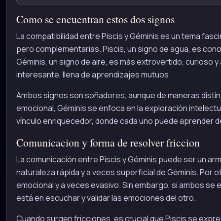
Como se encuentran estos dos signos
La compatibilidad entre Piscis y Géminis es un tema fas
pero complementarias. Piscis, un signo de agua, es conoc
Géminis, un signo de aire, es más extrovertido, curioso
interesante, llena de aprendizajes mutuos.
Ambos signos son soñadores, aunque de maneras distinta
emocional, Géminis se enfoca en la exploración intelectua
vínculo enriquecedor, donde cada uno puede aprender del 
Comunicacion y forma de resolver friccion
La comunicación entre Piscis y Géminis puede ser un arma
naturaleza rápida y a veces superficial de Géminis. Por o
emocional y a veces evasivo. Sin embargo, si ambos se e
está en escuchar y validar las emociones del otro.
Cuando surgen fricciones, es crucial que Piscis se expre